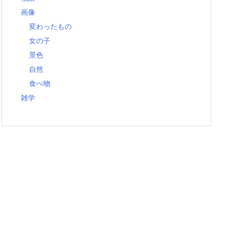
画像
変わったもの
女の子
景色
自然
食べ物
雑学