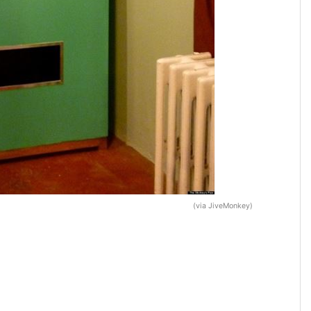
(via JiveMonkey)