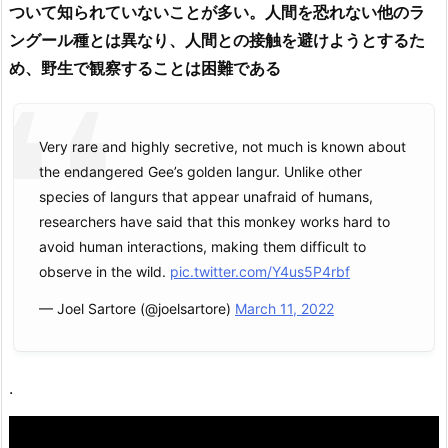
ついて知られていないことが多い。人間を恐れない他のラ
ングール種とは異なり、人間との接触を避けようとするた
め、野生で観察することは困難である
Very rare and highly secretive, not much is known about
the endangered Gee’s golden langur. Unlike other
species of langurs that appear unafraid of humans,
researchers have said that this monkey works hard to
avoid human interactions, making them difficult to
observe in the wild.
pic.twitter.com/Y4us5P4rbf
— Joel Sartore (@joelsartore)
March 11, 2022
.