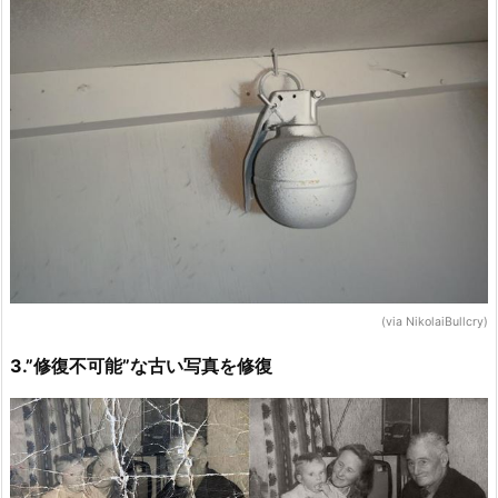
(via NikolaiBullcry)
3.”修復不可能”な古い写真を修復