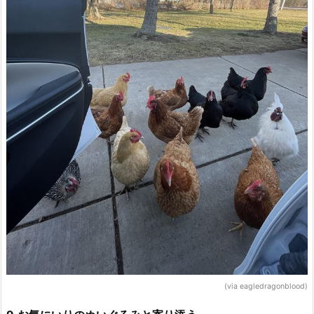
(via eagledragonblood)