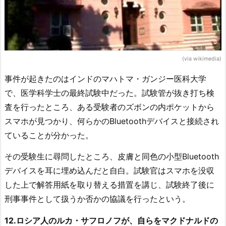
(via wikimedia)
事件が起きたのはインドのマハトマ・ガンジー医科大学
で、医学科学士の最終試験中だった。試験管が抜き打ち検
査を行ったところ、ある受験者のズボンの内ポケットから
スマホが見つかり、何らかのBluetoothデバイスと接続され
ていることが分かった。
その受験生に尋問したところ、皮膚と同色の小型Bluetooth
デバイスを耳に埋め込んだと自白。試験官はスマホを没収
した上で解答用紙を取り替える措置を講じ、試験終了後に
刑事事件として扱うか否かの協議を行ったという。
12.ロシア人のルカ・サフロノフが、自らをマクドナルドの