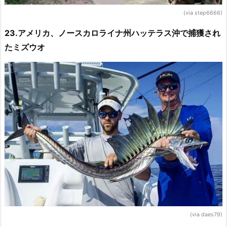
(via step6666)
23.アメリカ、ノースカロライナ州ハッテラス沖で捕獲され
たミズウオ
(via daes79)