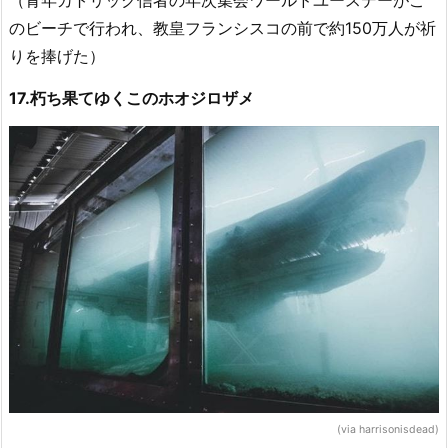
のビーチで行われ、教皇フランシスコの前で約150万人が祈
りを捧げた）
17.朽ち果てゆくこのホオジロザメ
(via harrisonisdead)