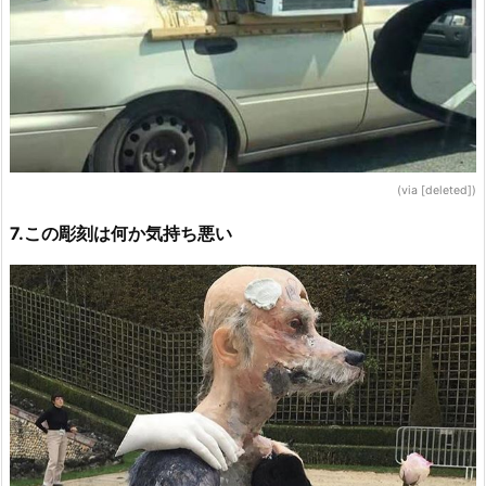
(via [deleted])
7.この彫刻は何か気持ち悪い