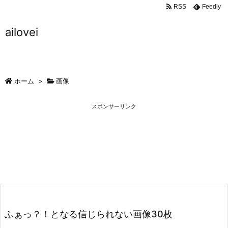
RSS
Feedly
ailovei
ホーム
>
画像
スポンサーリンク
ふぁっ？！となる信じられない画像30枚