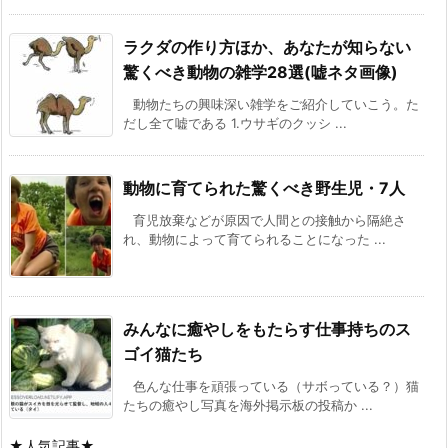
ラクダの作り方ほか、あなたが知らない
驚くべき動物の雑学28選(嘘ネタ画像)
動物たちの興味深い雑学をご紹介していこう。た
だし全て嘘である 1.ウサギのクッシ ...
動物に育てられた驚くべき野生児・7人
育児放棄などが原因で人間との接触から隔絶さ
れ、動物によって育てられることになった ...
みんなに癒やしをもたらす仕事持ちのス
ゴイ猫たち
色んな仕事を頑張っている（サボっている？）猫
たちの癒やし写真を海外掲示板の投稿か ...
★人気記事★