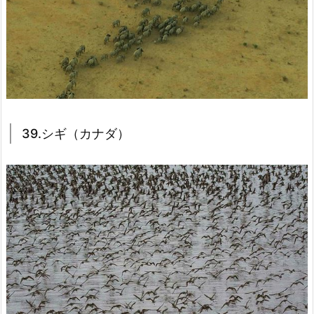
39.シギ（カナダ）