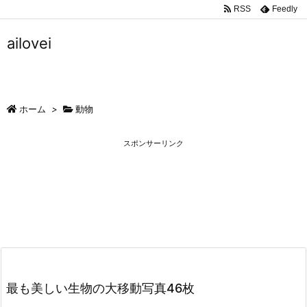
RSS
Feedly
ailovei
ホーム
>
動物
スポンサーリンク
最も美しい生物の大移動写真46枚