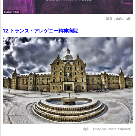
（出典：dailymail）
12.トランス・アレゲニー精神病院
（出典：americas-most-haunted）