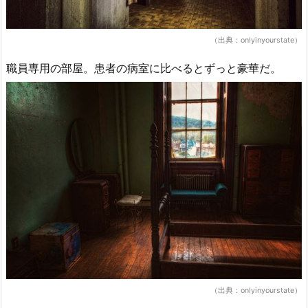
（出典：onlyinyourstate）
職員専用の部屋。患者の病室に比べるとずっと豪華だ。
（出典：onlyinyourstate）