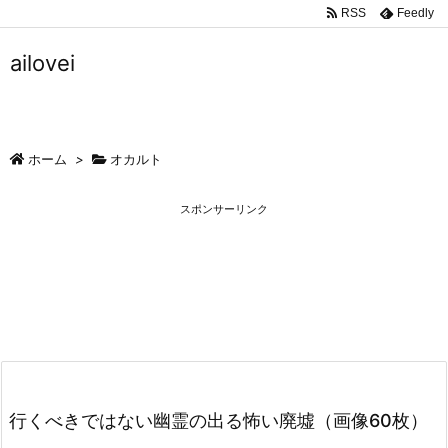
RSS
Feedly
ailovei
ホーム
>
オカルト
スポンサーリンク
行くべきではない幽霊の出る怖い廃墟（画像60枚）