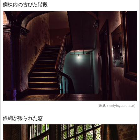
病棟内の古びた階段
（出典：onlyinyourstate）
鉄網が張られた窓