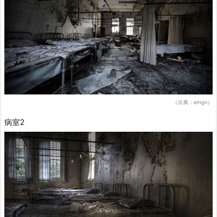
（出典：emgn）
病室2