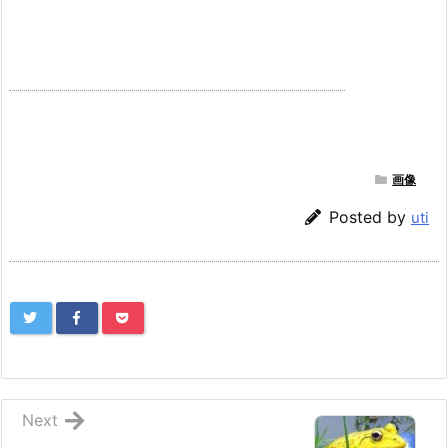
画像
Posted by
uti
Next