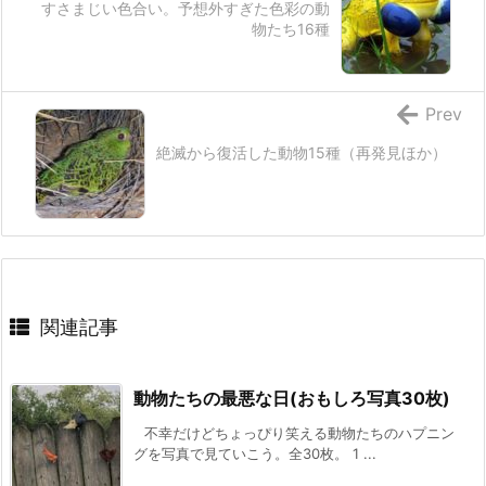
すさまじい色合い。予想外すぎた色彩の動
物たち16種
Prev
絶滅から復活した動物15種（再発見ほか）
関連記事
動物たちの最悪な日(おもしろ写真30枚)
不幸だけどちょっぴり笑える動物たちのハプニン
グを写真で見ていこう。全30枚。 1 ...