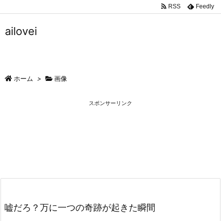
RSS
Feedly
ailovei
ホーム
>
画像
スポンサーリンク
嘘だろ？万に一つの奇跡が起きた瞬間