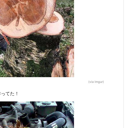
(via Imgur)
作ってた！