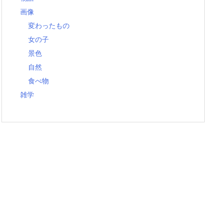
画像
変わったもの
女の子
景色
自然
食べ物
雑学