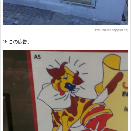
(via MalteseAppleFan)
16.この広告。