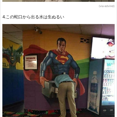
(via edvind)
4.この蛇口から出る水は生ぬるい