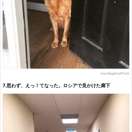
(via NegativePitch)
7.思わず、えっ！てなった。ロシアで見かけた廊下