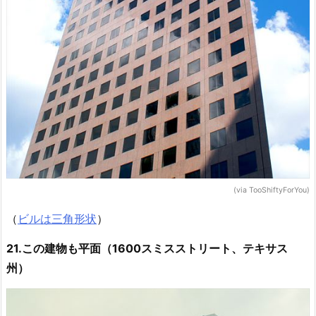
(via TooShiftyForYou)
（
ビルは三角形状
）
21.この建物も平面（1600スミスストリート、テキサス
州）