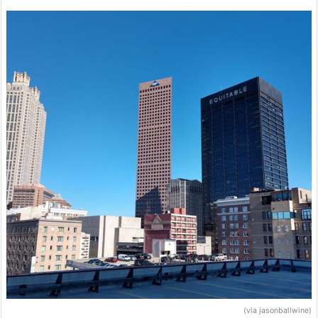
(via jasonballwine)