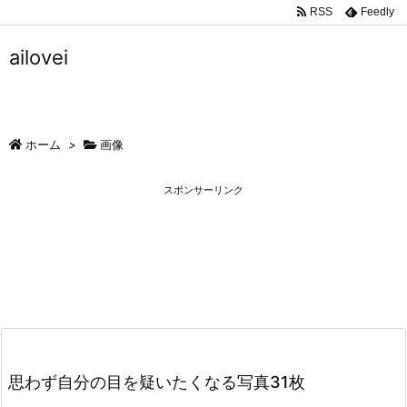
RSS
Feedly
ailovei
ホーム
>
画像
スポンサーリンク
思わず自分の目を疑いたくなる写真31枚