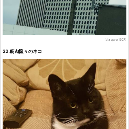
(via qwer1627)
22.筋肉隆々のネコ