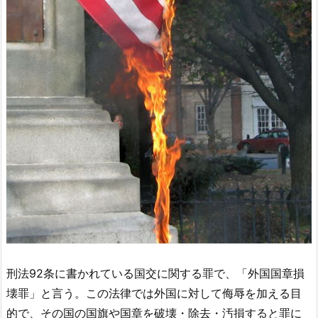
刑法92条に書かれている国交に関する罪で、「外国国章損
壊罪」と言う。この法律では外国に対して侮辱を加える目
的で、その国の国旗や国章を破壊・除去・汚損すると罪に