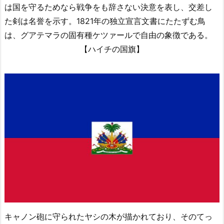
は国を守るためなら戦争をも辞さない決意を表し、交差し
た剣は名誉を示す。1821年の独立宣言文書にたたずむ鳥
は、グアテマラの固有種ケツァールで自由の象徴である。
【ハイチの国旗】
キャノン砲に守られたヤシの木が描かれており、そのてっ