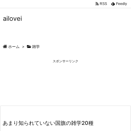
RSS
Feedly
ailovei
ホーム
>
雑学
スポンサーリンク
あまり知られていない国旗の雑学20種