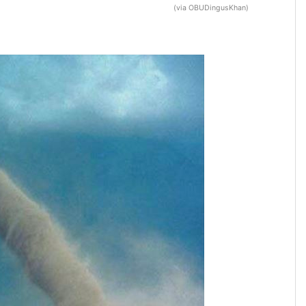
(via OBUDingusKhan)