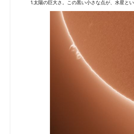
1.太陽の巨大さ。この黒い小さな点が、水星と