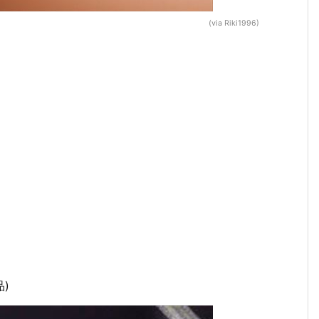
(via Riki1996)
品)