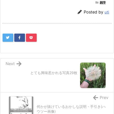
雑学
Posted by
uti
Next
とても興味惹かれる写真29枚
Prev
何かが抜けているおかしな説明・手引き(ハ
ウツー画像)