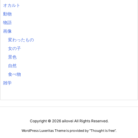
オカルト
動物
物語
画像
変わったもの
女の子
景色
自然
食べ物
雑学
Copyright ©
2026
ailovei
All Rights Reserved.
WordPress Luxeritas Theme is provided by "
Thought is free
".