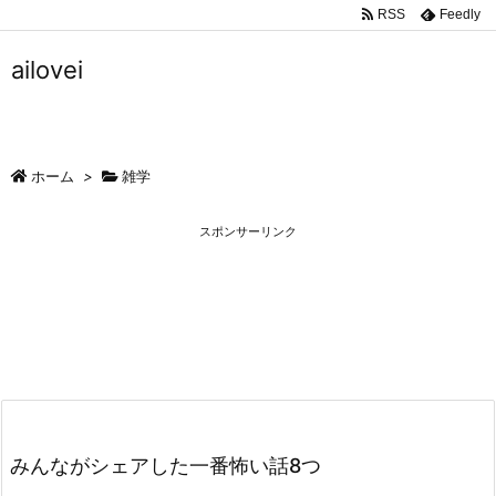
RSS
Feedly
ailovei
ホーム
>
雑学
スポンサーリンク
みんながシェアした一番怖い話8つ