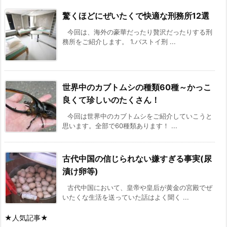
驚くほどにぜいたくで快適な刑務所12選
今回は、海外の豪華だったり贅沢だったりする刑
務所をご紹介します。 1.バストイ刑 ...
世界中のカブトムシの種類60種～かっこ
良くて珍しいのたくさん！
今回は世界中のカブトムシをご紹介していこうと
思います。全部で60種類あります！ ...
古代中国の信じられない嫌すぎる事実(尿
漬け卵等)
古代中国において、皇帝や皇后が黄金の宮殿でぜ
いたくな生活を送っていた話はよく聞く ...
★人気記事★