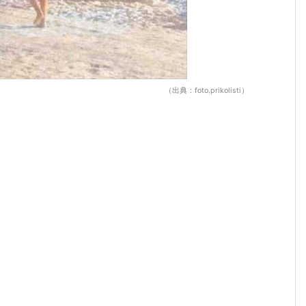
（出典：foto.prikolisti）