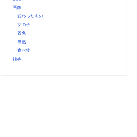
画像
変わったもの
女の子
景色
自然
食べ物
雑学