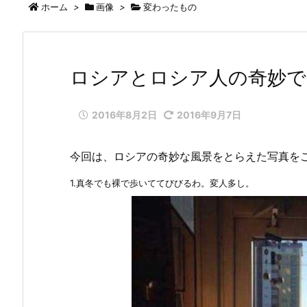
ホーム
>
画像
>
変わったもの
ロシアとロシア人の奇妙で
2016年8月2日
2016年9月7日
今回は、ロシアの奇妙な風景をとらえた写真を
1.真冬でも裸で歩いててびびるわ。変人多し。