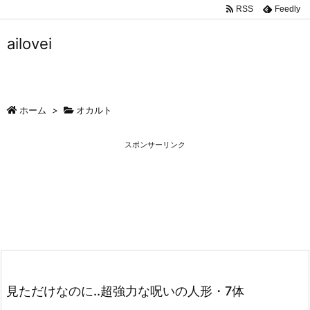
RSS
Feedly
ailovei
ホーム
>
オカルト
スポンサーリンク
見ただけなのに..超強力な呪いの人形・7体