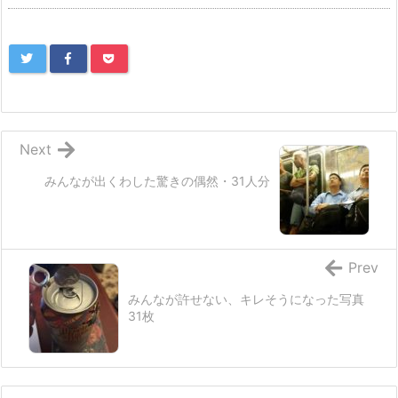
Next
みんなが出くわした驚きの偶然・31人分
Prev
みんなが許せない、キレそうになった写真
31枚