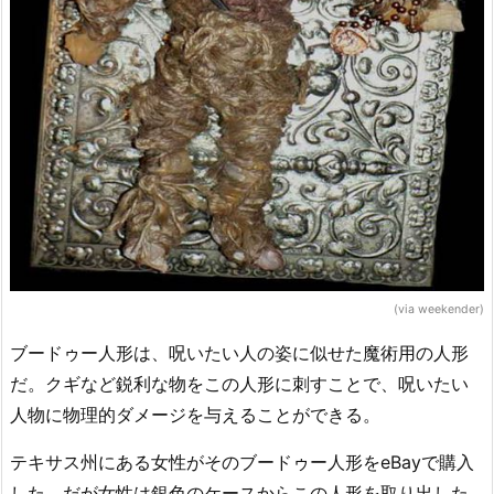
(via weekender)
ブードゥー人形は、呪いたい人の姿に似せた魔術用の人形
だ。クギなど鋭利な物をこの人形に刺すことで、呪いたい
人物に物理的ダメージを与えることができる。
テキサス州にある女性がそのブードゥー人形をeBayで購入
した。だが女性は銀色のケースからこの人形を取り出した