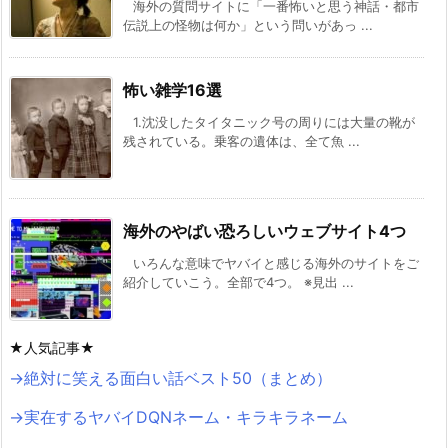
海外の質問サイトに「一番怖いと思う神話・都市
伝説上の怪物は何か」という問いがあっ ...
怖い雑学16選
1.沈没したタイタニック号の周りには大量の靴が
残されている。乗客の遺体は、全て魚 ...
海外のやばい恐ろしいウェブサイト4つ
いろんな意味でヤバイと感じる海外のサイトをご
紹介していこう。全部で4つ。 ※見出 ...
★人気記事★
→絶対に笑える面白い話ベスト50（まとめ）
→実在するヤバイDQNネーム・キラキラネーム