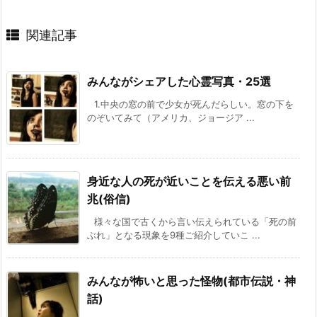
関連記事
みんながシェアした心霊写真・25選
1.中央の窓の前で少女が死んだらしい。窓の下を
のぞいてみて（アメリカ、ジョージア ...
身近な人の死が近いことを伝える悪い前
兆(俗信)
様々な国で古くから言い伝えられている「死の前
ぶれ」となる現象を9種ご紹介していこ ...
みんなが怖いと思った怪物(都市伝説・神
話)