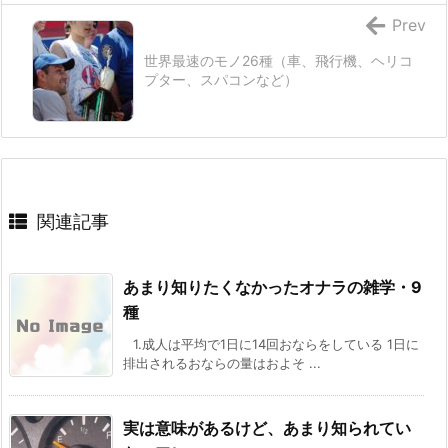
Prev
世界最速のモノ26種（車、飛行機、ヘリコ
プター、スパコンなど）
関連記事
あまり知りたくなかったオナラの雑学・9
種
1.成人は平均で1日に14回おならをしている 1日に
排出されるおならの量はおよそ ...
実は意味があるけど、あまり知られてい