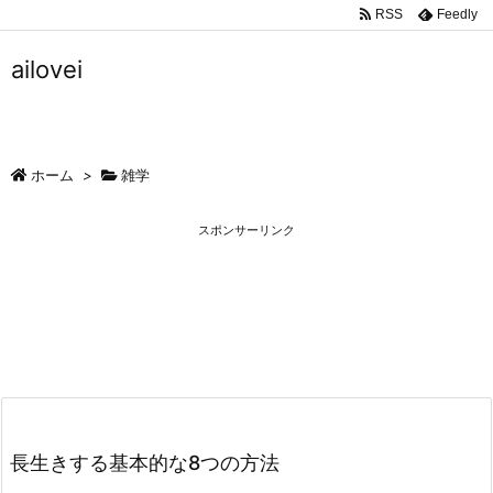
RSS
Feedly
ailovei
ホーム
>
雑学
スポンサーリンク
長生きする基本的な8つの方法