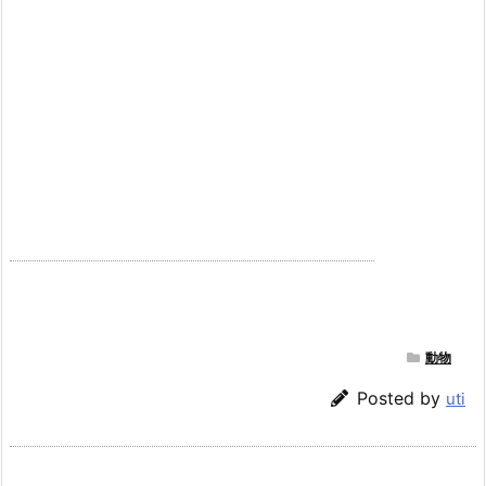
動物
Posted by
uti