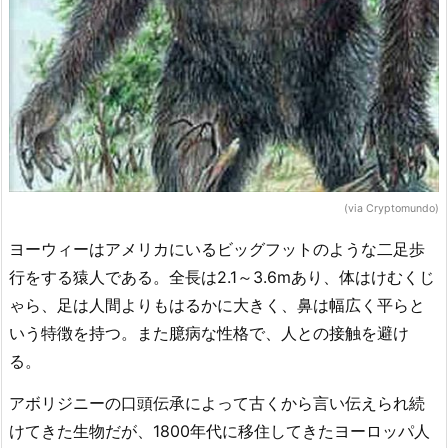
(via Cryptomundo)
ヨーウィーはアメリカにいるビッグフットのような二足歩
行をする猿人である。全長は2.1～3.6mあり、体はけむくじ
ゃら、足は人間よりもはるかに大きく、鼻は幅広く平らと
いう特徴を持つ。また臆病な性格で、人との接触を避け
る。
アボリジニーの口頭伝承によって古くから言い伝えられ続
けてきた生物だが、1800年代に移住してきたヨーロッパ人