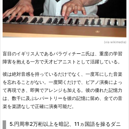
(via wikimedia)
盲目のイギリス人であるパラヴィチーニ氏は、重度の学習
障害を抱える一方で天才ピアニストとして活躍している。
彼は絶対音感を持っているだけでなく、一度耳にした音楽
を忘れることがない。一度聞くだけで、ピアノ演奏によっ
て再現でき、即興でアレンジも加える。彼の優れた記憶力
は、数千に及ぶレパートリーを彼の記憶に留め、全ての音
楽を楽譜なしで正確に演奏可能だ。
5.円周率2万桁以上を暗記、11ヵ国語を操るダニ