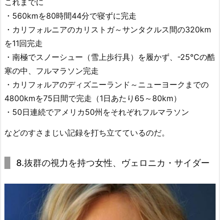
これまでに
・560kmを80時間44分で寝ずに完走
・カリフォルニアのカリストガ～サンタクルス間の320km
を11回完走
・南極でスノーシュー（雪上歩行具）を履かず、-25℃の酷
寒の中、フルマラソン完走
・カリフォルアのディズニーランド～ニューヨークまでの
4800kmを75日間で完走（1日あたり65～80km）
・50日連続でアメリカ50州をそれぞれフルマラソン
などのすさまじい記録を打ち立てているのだ。
8.抜群の視力を持つ女性、ヴェロニカ・サイダー