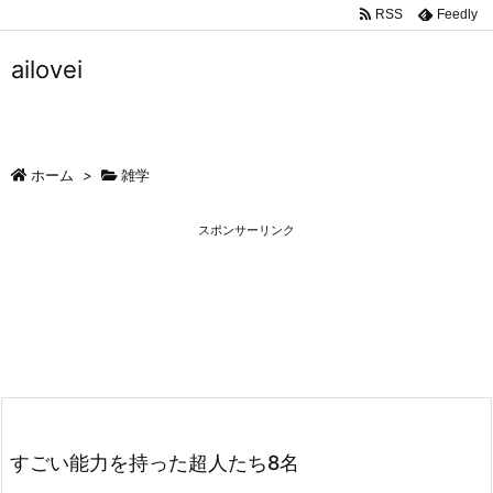
RSS
Feedly
ailovei
ホーム
>
雑学
スポンサーリンク
すごい能力を持った超人たち8名