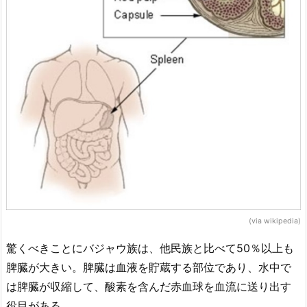
(via wikipedia)
驚くべきことにバジャウ族は、他民族と比べて50％以上も
脾臓が大きい。脾臓は血液を貯蔵する部位であり、水中で
は脾臓が収縮して、酸素を含んだ赤血球を血流に送り出す
役目がある。