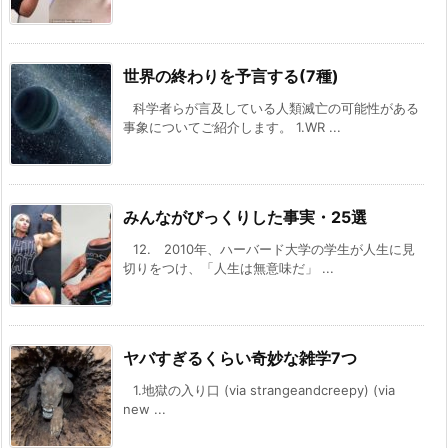
世界の終わりを予言する(7種)
科学者らが言及している人類滅亡の可能性がある
事象についてご紹介します。 1.WR ...
みんながびっくりした事実・25選
12. 2010年、ハーバード大学の学生が人生に見
切りをつけ、「人生は無意味だ」 ...
ヤバすぎるくらい奇妙な雑学7つ
1.地獄の入り口 (via strangeandcreepy) (via
new ...