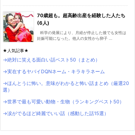
70歳超も。超高齢出産を経験した人たち
(6人)
科学の発展により、月経が停止した後でも女性は
妊娠可能になった。他人の女性から卵子 ...
★人気記事★
→絶対に笑える面白い話ベスト50（まとめ）
→実在するヤバイDQNネーム・キラキラネーム
→ほんとうに怖い。意味がわかると怖い話まとめ（厳選20
選）
→世界で最も可愛い動物・生物（ランキングベスト50）
→涙がでるほど綺麗でいい話（感動した話15選）