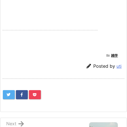
雑学
Posted by
uti
Next